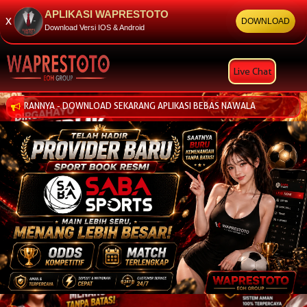
APLIKASI WAPRESTOTO
x
DOWNLOAD
Download Versi IOS & Android
Live Chat
SEKARANG APLIKASI BEBAS NAWALA