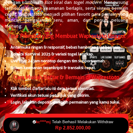
dengan kombinasi
slot viral
dan
togel modern
. Mengusung
teknologi terbaru, keamanan berlapis, serta sistem bermain
cepat, Waprestoto menjadi pilihan favorit para pemain yang
mencari pengalaman seru, aman, dan penuh peluang
menang.
Fitur Premium yang Membuat Waprestoto Unggul
Antarmuka
ringan & responsif
, bebas hambatan saat bermain.
Koleksi
slot viral 2025
& variasi togel lengkap.
Live chat 24 jam nonstop
dengan tim support ramah.
Sistem
keamanan terenkripsi
& transaksi cepat.
Cara Mudah Daftar & Bermain di Waprestoto
Klik tombol
Daftar
lalu isi data sesuai identitas.
Verifikasi akun sesuai petunjuk yang dikirim.
Login, lakukan deposit, dan pilih permainan yang kamu sukai.
kc****mj
Telah Berhasil Melakukan Withdraw
Rp 2.852.000,00
Gabung Sekarang & Rasakan Kemenangannya!
Daftar sekarang di
Waprestoto Login